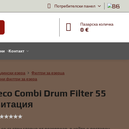
Потребителски панел
Пазарска количка
0 €
тни
Контакт
адински езера
Филтри за езерца
ни филтри за езера
reco Combi Drum Filter 55
витация