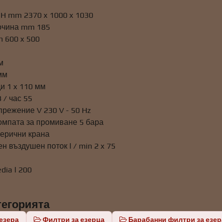
 H mm 2370 x 1000 x 1030
очина mm 185
m 600 x 500
м
мм
и 1 x 110 мм
 / час 55
режение V 230 V - 50 Hz
омпата за промиване 5 бара
ерични крана
 въздушен поток l / min 2 x 75
dia l 200
тегорията
езера
Филтри за езерца
Барабанни филтри за езер