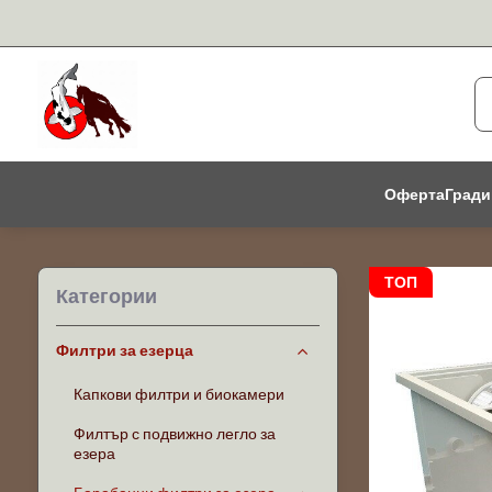
Оферта
Гради
ТОП
Категории
Филтри за езерца
Капкови филтри и биокамери
Филтър с подвижно легло за
езера