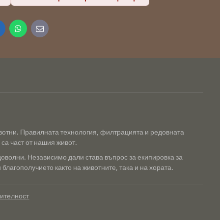
inkedIn
WhatsApp
E-
mail
ивотни. Правилната технология, филтрацията и редовната
са част от нашия живот.
доволни. Независимо дали става въпрос за екипировка за
благополучието както на животните, така и на хората.
рителност