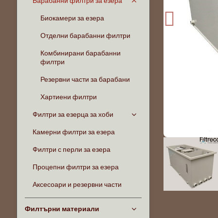
Барабанни филтри за езера
Биокамери за езера
Отделни барабанни филтри
Комбинирани барабанни
филтри
Резервни части за барабани
Хартиени филтри
Филтри за езерца за хоби
Камерни филтри за езера
Филтри с перли за езера
Процепни филтри за езера
Аксесоари и резервни части
Филтърни материали