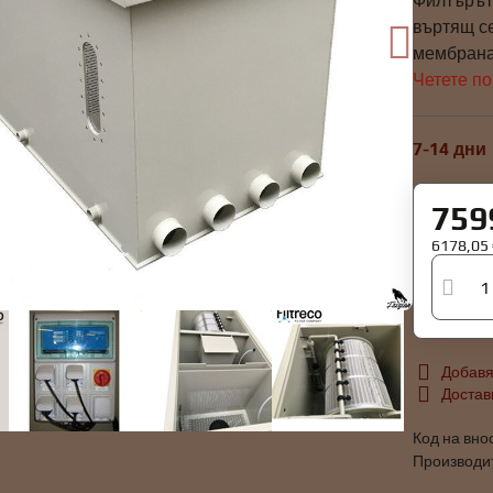
Филтърът 
въртящ се
мембрана 
Четете п
7-14 дни
759
6178,05
Добавя
Достав
Код на вно
Производи