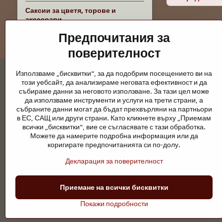
Саксии за цветя, торове и
аксесоари
Предпочитания за
поверителност
Използваме „бисквитки", за да подобрим посещението ви на
този уебсайт, да анализираме неговата ефективност и да
събираме данни за неговото използване. За тази цел може
да използваме инструменти и услуги на трети страни, а
събраните данни могат да бъдат прехвърляни на партньори
Градински езера и конски принадлежно
в ЕС, САЩ или други страни. Като кликнете върху „Приемам
всички „бисквитки", вие се съгласявате с тази обработка.
Градинските езера са красиво допълнение към всеки екстерио
Можете да намерите подробна информация или да
поддръжка са ключови за чиста вода и здравословно езерце пре
коригирате предпочитанията си по-долу.
Конете се нуждаят от висококачествени конски принадлежности,
Декларация за поверителност
ездачи, развъдчици или любители на природата, целта е да се 
Приемане на всички бисквитки
©
2026
А
Покажи подробности