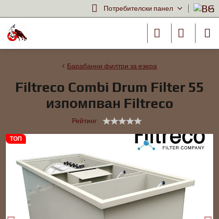
Потребителски панел
Барабанни филтри за езера
Filtreco Combi Drum Filter 55
изпомпван Filtreco
Рейтинг
ТОП