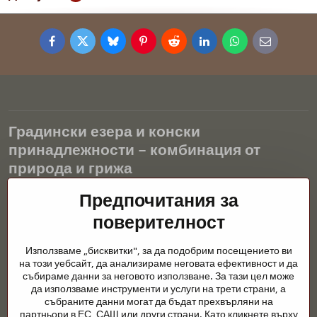
Facebook
Twitter
Bluesky
Pinterest
Reddit
LinkedIn
WhatsApp
E-
mail
Градински езера и конски
принадлежности – комбинация от
природа и грижа
Градинските езера са красиво допълнение към всеки екстериор
Предпочитания за
и създават хармонична среда за релаксация и живот на водните
поверителност
животни. Правилната технология, филтрацията и редовната
поддръжка са ключови за чиста вода и здравословно езерце
Използваме „бисквитки", за да подобрим посещението ви
през цялата година. Също толкова важна е грижата за
на този уебсайт, да анализираме неговата ефективност и да
животните, които са част от нашия живот.
събираме данни за неговото използване. За тази цел може
да използваме инструменти и услуги на трети страни, а
Конете се нуждаят от висококачествени конски принадлежности,
събраните данни могат да бъдат прехвърляни на
правилно хранене и отговорни грижи, за да бъдат здрави, силни
партньори в ЕС, САЩ или други страни. Като кликнете върху