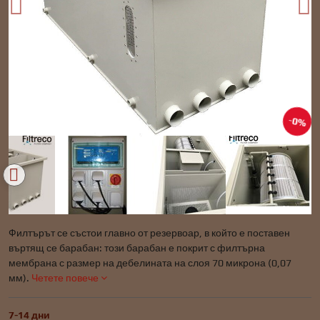
0%
Филтърът се състои главно от резервоар, в който е поставен
въртящ се барабан: този барабан е покрит с филтърна
мембрана с размер на дебелината на слоя 70 микрона (0,07
мм).
Четете повече
7-14 дни