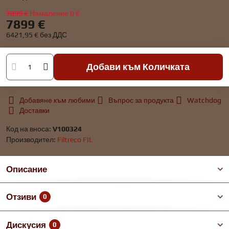
7899 €
Намаление
0 €
7899 €
6421,95 €
без ДДС
Добави към Количката
Добавяне към любими
Въпрос за продукта
Watchdog
Доставки
Код на вноса:
V100324
Производител:
Filtreco FIL
Описание
Отзиви
0
Дискусия
0