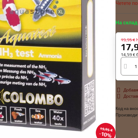
Четете п
На склад
19,95 €
17,
14,59 €
Добавя
Достав
Код на вно
Производи
19,95 €
10%