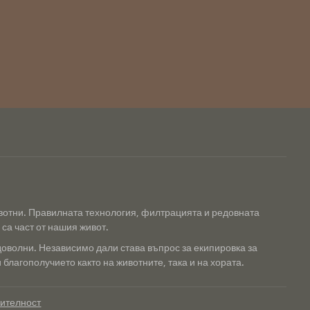
ивотни. Правилната технология, филтрацията и редовната
са част от нашия живот.
доволни. Независимо дали става въпрос за екипировка за
благополучието както на животните, така и на хората.
рителност