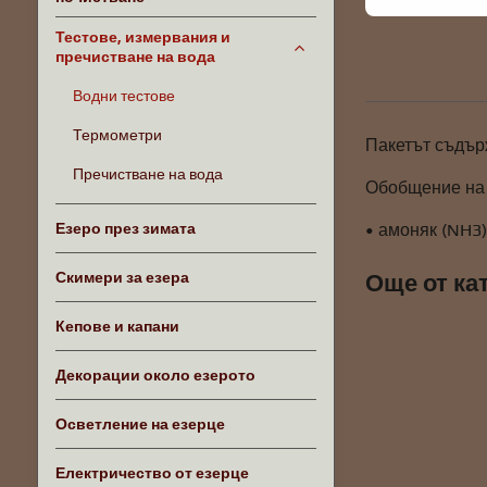
Тестове, измервания и
пречистване на вода
Водни тестове
Термометри
Пакетът съдър
Пречистване на вода
Обобщение на 
• амоняк (NH3)
Езеро през зимата
Скимери за езера
Още от ка
Кепове и капани
Декорации около езерото
Осветление на езерце
Електричество от езерце