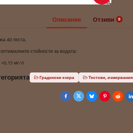
Описание
Отзиви
0
жа 40 теста.
оптималните стойности за водата:
 <0,15 мг/л
тегорията
Градински езера
Тестове, измервания
Facebook
Twitter
Bluesky
Pinterest
Reddit
L