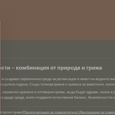
сти – комбинация от природа и грижа
р и създават хармонична среда за релаксация и живот на водните ж
з цялата година. Също толкова важна е грижата за животните, които 
 правилно хранене и отговорни грижи, за да бъдат здрави, силни и 
създаде среда, която подкрепя естествения баланс, безопасността и 
вторско право
Предпочитания за поверителност
Декларация за пове