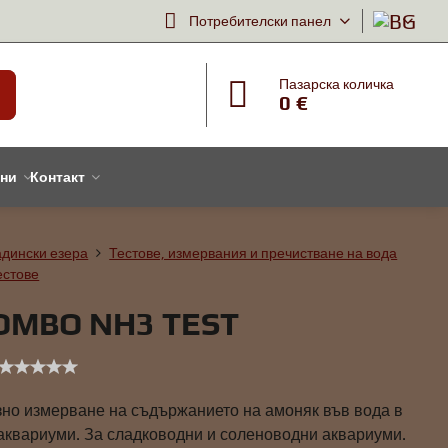
Потребителски панел
Пазарска количка
0 €
тни
Контакт
адински езера
Тестове, измервания и пречистване на вода
естове
OMBO NH3 TEST
зно измерване на съдържанието на амоняк във вода в
 аквариуми. За сладководни и соленоводни аквариуми.