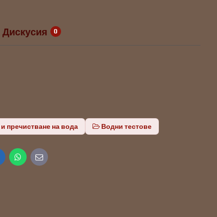
Дискусия
0
 и пречистване на вода
Водни тестове
inkedIn
WhatsApp
E-
mail