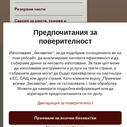
Резервни части
Саксии за цветя, торове и
аксесоари
Предпочитания за
поверителност
Използваме „бисквитки", за да подобрим посещението ви на
този уебсайт, да анализираме неговата ефективност и да
събираме данни за неговото използване. За тази цел може
да използваме инструменти и услуги на трети страни, а
събраните данни могат да бъдат прехвърляни на партньори
Градински езера и конски принадлежно
в ЕС, САЩ или други страни. Като кликнете върху „Приемам
всички „бисквитки", вие се съгласявате с тази обработка.
Градинските езера са красиво допълнение към всеки екстерио
Можете да намерите подробна информация или да
поддръжка са ключови за чиста вода и здравословно езерце пре
коригирате предпочитанията си по-долу.
Конете се нуждаят от висококачествени конски принадлежности,
Декларация за поверителност
ездачи, развъдчици или любители на природата, целта е да се 
Приемане на всички бисквитки
©
2026
А