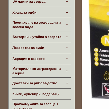
UV лампи за езерца
Храна за риби
Премахване на водорасли и
зелена вода
Бактерии и утайки в езерото
Лекарства за риби
Аерация в езерото
Материали за изграждане на
езерце
Доставки за рибовъдство
Книги, сувенири, подаръци
Прахосмукачка за езерце +
почистване