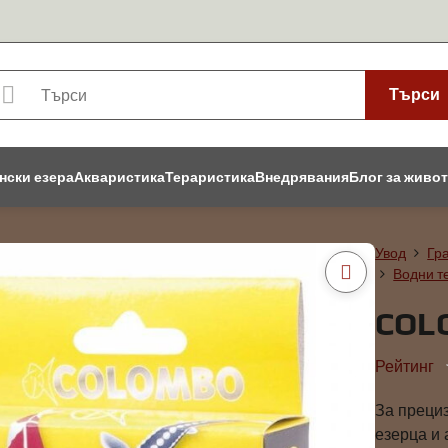
Търси
нски езера
Акваристика
Тераристика
Внедрявания
Блог за живо
Увод
Гр
Водни т
COL
Рейтинг
За преци
езерца и