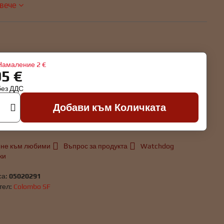
овече
Намаление
2 €
95 €
без ДДС
Добави към Количката
не към любими
Въпрос за продукта
Watchdog
ки
са:
05020291
тел:
Colombo SF