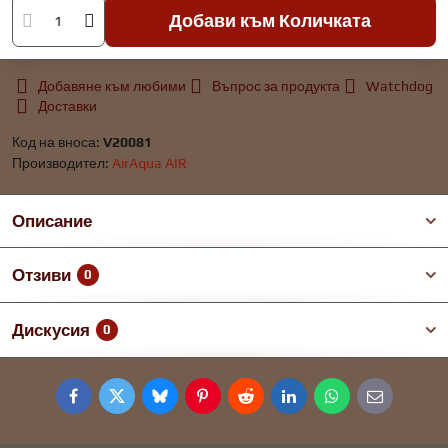
Добави към Количката
Добавяне към любими
Въпрос за продукта
Watchdog
Доставки
Код на вноса:
V20081
Производител:
AirAqua AIR
Описание
Отзиви
0
Дискусия
0
Facebook
Twitter
Bluesky
Pinterest
Reddit
LinkedIn
WhatsApp
E-
mail