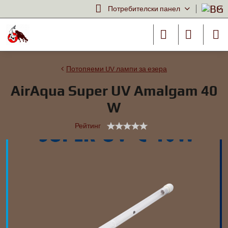
Потребителски панел
Потопяеми UV лампи за езера
AirAqua Super UV Amalgam 40
W
Рейтинг