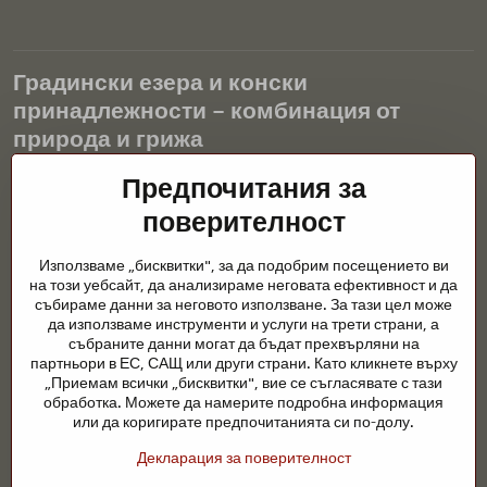
Градински езера и конски
принадлежности – комбинация от
природа и грижа
Градинските езера са красиво допълнение към всеки екстериор
Предпочитания за
и създават хармонична среда за релаксация и живот на водните
поверителност
животни. Правилната технология, филтрацията и редовната
поддръжка са ключови за чиста вода и здравословно езерце
Използваме „бисквитки", за да подобрим посещението ви
през цялата година. Също толкова важна е грижата за
на този уебсайт, да анализираме неговата ефективност и да
животните, които са част от нашия живот.
събираме данни за неговото използване. За тази цел може
да използваме инструменти и услуги на трети страни, а
Конете се нуждаят от висококачествени конски принадлежности,
събраните данни могат да бъдат прехвърляни на
правилно хранене и отговорни грижи, за да бъдат здрави, силни
партньори в ЕС, САЩ или други страни. Като кликнете върху
и доволни. Независимо дали става въпрос за екипировка за
„Приемам всички „бисквитки", вие се съгласявате с тази
ездачи, развъдчици или любители на природата, целта е да се
обработка. Можете да намерите подробна информация
създаде среда, която подкрепя естествения баланс,
или да коригирате предпочитанията си по-долу.
безопасността и благополучието както на животните, така и на
Декларация за поверителност
хората.