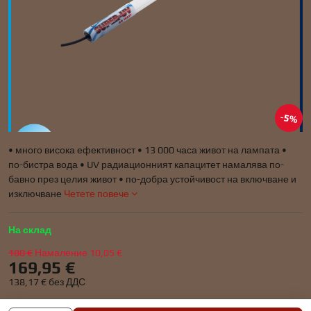
5%
• много висока ефективност • 13 000 часа живот на лампата •
по-бистра вода • UV радиационният капацитет намалява по-
бавно през целия живот • по-добра устойчивост на включване и
изключване
Четете повече
На склад
180 €
Намаление
10,05 €
169,95 €
138,17 €
без ДДС