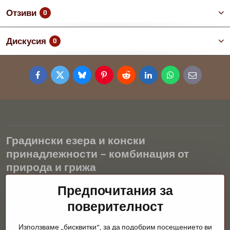
Отзиви
0
Дискусия
0
Facebook
Twitter
Bluesky
Pinterest
Reddit
LinkedIn
WhatsApp
E-
mail
Градински езера и конски
принадлежности – комбинация от
природа и грижа
Градинските езера са красиво допълнение към всеки екстериор
Предпочитания за
и създават хармонична среда за релаксация и живот на водните
поверителност
животни. Правилната технология, филтрацията и редовната
поддръжка са ключови за чиста вода и здравословно езерце
Използваме „бисквитки", за да подобрим посещението ви