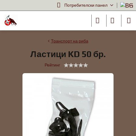
Потребителски панел
Транспорт на риба
Ластици KD 50 бр.
Рейтинг