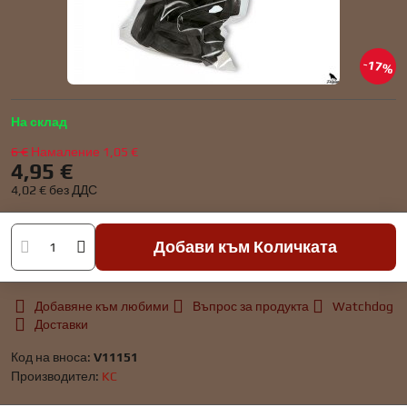
17%
На склад
6 €
Намаление
1,05 €
4,95 €
4,02 €
без ДДС
Добави към Количката
Добавяне към любими
Въпрос за продукта
Watchdog
Доставки
Код на вноса:
V11151
Производител:
KC