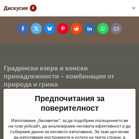
Дискусия
0
Facebook
Twitter
Bluesky
Pinterest
Reddit
LinkedIn
WhatsApp
E-
mail
Градински езера и конски
принадлежности – комбинация от
природа и грижа
Градинските езера са красиво допълнение към всеки екстериор
Предпочитания за
и създават хармонична среда за релаксация и живот на водните
поверителност
животни. Правилната технология, филтрацията и редовната
поддръжка са ключови за чиста вода и здравословно езерце
Използваме „бисквитки", за да подобрим посещението ви
през цялата година. Също толкова важна е грижата за
на този уебсайт, да анализираме неговата ефективност и да
животните, които са част от нашия живот.
събираме данни за неговото използване. За тази цел може
да използваме инструменти и услуги на трети страни, а
Конете се нуждаят от висококачествени конски принадлежности,