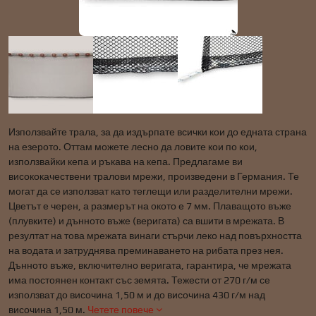
Използвайте трала, за да издърпате всички кои до едната страна
на езерото. Оттам можете лесно да ловите кои по кои,
използвайки кепа и ръкава на кепа. Предлагаме ви
висококачествени тралови мрежи, произведени в Германия. Те
могат да се използват като теглещи или разделителни мрежи.
Цветът е черен, а размерът на окото е 7 мм. Плаващото въже
(плувките) и дънното въже (веригата) са вшити в мрежата. В
резултат на това мрежата винаги стърчи леко над повърхността
на водата и затруднява преминаването на рибата през нея.
Дънното въже, включително веригата, гарантира, че мрежата
има постоянен контакт със земята. Тежести от 270 г/м се
използват до височина 1,50 м и до височина 430 г/м над
височина 1,50 м.
Четете повече