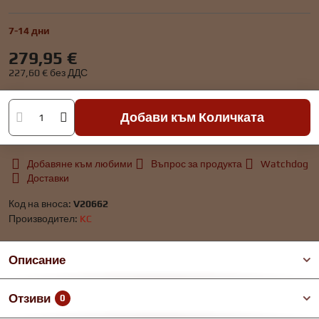
7-14 дни
279,95 €
227,60 €
без ДДС
Добави към Количката
Добавяне към любими
Въпрос за продукта
Watchdog
Доставки
Код на вноса:
V20662
Производител:
KC
Описание
Отзиви
0