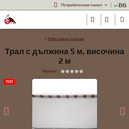
Потребителски панел
Риболовни грибове
Трал с дължина 5 м, височина
2 м
Рейтинг
ТОП