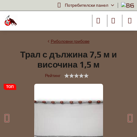
Потребителски панел
Риболовни грибове
Трал с дължина 7,5 м и
височина 1,5 м
Рейтинг
ТОП