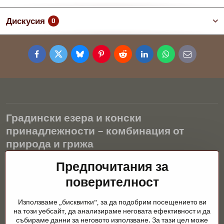
Дискусия
0
Facebook
Twitter
Bluesky
Pinterest
Reddit
LinkedIn
WhatsApp
E-
mail
Градински езера и конски
принадлежности – комбинация от
природа и грижа
Градинските езера са красиво допълнение към всеки екстериор
Предпочитания за
и създават хармонична среда за релаксация и живот на водните
поверителност
животни. Правилната технология, филтрацията и редовната
поддръжка са ключови за чиста вода и здравословно езерце
Използваме „бисквитки", за да подобрим посещението ви
през цялата година. Също толкова важна е грижата за
на този уебсайт, да анализираме неговата ефективност и да
животните, които са част от нашия живот.
събираме данни за неговото използване. За тази цел може