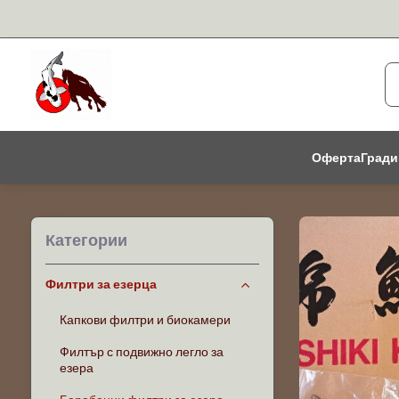
Оферта
Гради
Категории
Филтри за езерца
Капкови филтри и биокамери
Филтър с подвижно легло за
езера