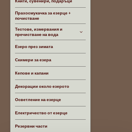
Книги, сувенири, подаръци
Прахосмукачка за езерце +
почистване
Тестове, измервания и
пречистване на вода
Езеро през зимата
Скимери за езера
Кепове и капани
Декорации около езерото
Осветление на езерце
Електричество от езерце
Резервни части