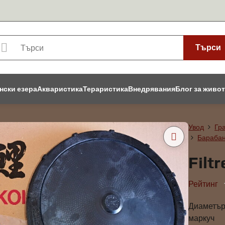
Търси
нски езера
Акваристика
Тераристика
Внедрявания
Блог за живо
Увод
Гр
Барабан
Filt
Рейтинг
Диаметър 
маркуч