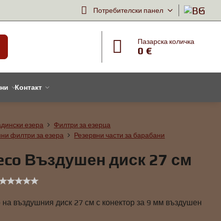
Потребителски панел
Пазарска количка
0 €
тни
Контакт
адински езера
Филтри за езерца
ни филтри за езера
Резервни части за барабани
reco Въздушен диск 27 см
на въздушния диск 27 см с конектор за 9 мм въздушен