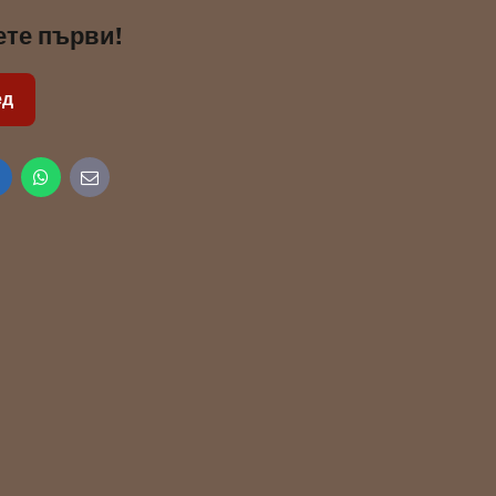
ете първи!
ед
inkedIn
WhatsApp
E-
mail