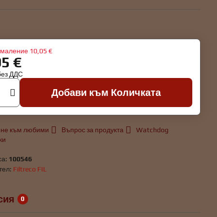
маление
10,05 €
95 €
без ДДС
Добави към Количката
не към любими
Въпрос за продукта
Watchdog
ки
са:
100546
тел:
Filtreco FIL
сия
0