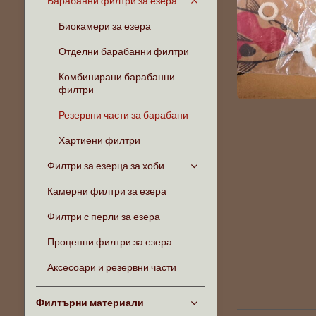
Барабанни филтри за езера
Биокамери за езера
Отделни барабанни филтри
Комбинирани барабанни
филтри
Резервни части за барабани
Хартиени филтри
Филтри за езерца за хоби
Камерни филтри за езера
Филтри с перли за езера
Процепни филтри за езера
Аксесоари и резервни части
Филтърни материали