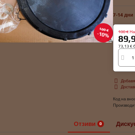
7-14 дни
100 €
100 €
На
10%
89,
73,13 €
Добавя
Достав
Код на вно
Производи
Отзиви
Диску
0