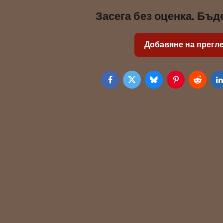
Засега без оценка. Бъд
Добавяне на прегл
Facebook
Twitter
Bluesky
Pinterest
Reddit
L