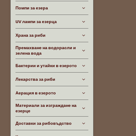
Помпи за езера
UV лампи за езерца
Храна за риби
Премахване на водорасли и
зелена вода
Бактерии и утайки в езерото
Лекарства за риби
Аерация в езерото
Материали за изграждане на
езерце
Доставки за рибовъдство