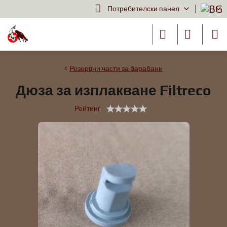
Потребителски панел
Резервни части за барабани
Дюза за изплакване Filtreco
Рейтинг