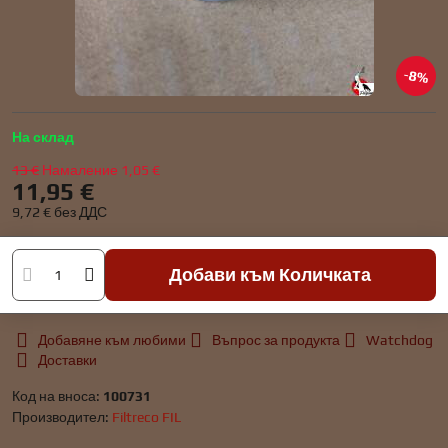
8%
На склад
13 €
Намаление
1,05 €
11,95 €
9,72 €
без ДДС
Добави към Количката
Добавяне към любими
Въпрос за продукта
Watchdog
Доставки
Код на вноса:
100731
Производител:
Filtreco FIL