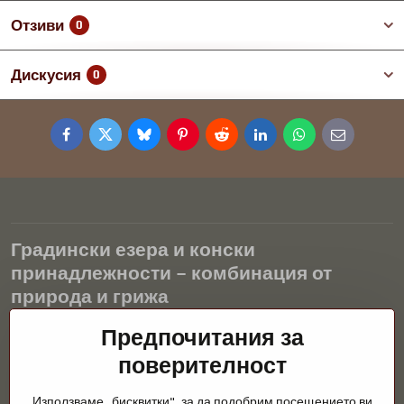
Отзиви
0
Дискусия
0
Facebook
Twitter
Bluesky
Pinterest
Reddit
LinkedIn
WhatsApp
E-
mail
Градински езера и конски
принадлежности – комбинация от
природа и грижа
Градинските езера са красиво допълнение към всеки екстериор
Предпочитания за
и създават хармонична среда за релаксация и живот на водните
поверителност
животни. Правилната технология, филтрацията и редовната
поддръжка са ключови за чиста вода и здравословно езерце
Използваме „бисквитки", за да подобрим посещението ви