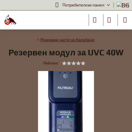
Потребителски панел
Резервни части за барабани
Резервен модул за UVC 40W
Рейтинг