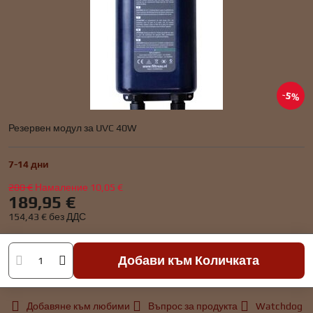
5%
Резервен модул за UVC 40W
7-14 дни
200 €
Намаление
10,05 €
189,95 €
154,43 €
без ДДС
Добави към Количката
Добавяне към любими
Въпрос за продукта
Watchdog