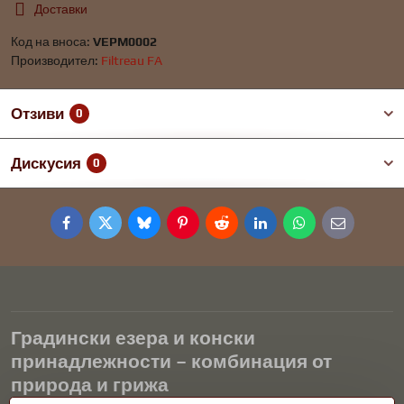
Доставки
Код на вноса:
VEPM0002
Производител:
Filtreau FA
Отзиви
0
Дискусия
0
Facebook
Twitter
Bluesky
Pinterest
Reddit
LinkedIn
WhatsApp
E-
mail
Градински езера и конски
принадлежности – комбинация от
природа и грижа