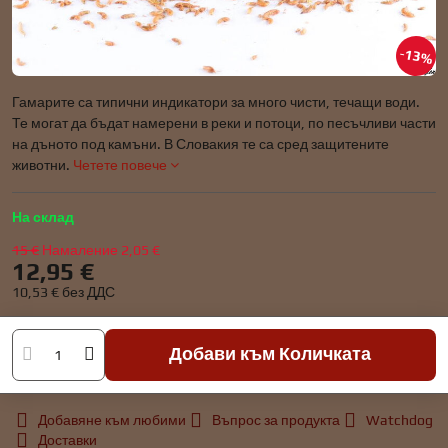
13%
Гамарите са типични индикатори за много чисти, течащи води.
Те могат да бъдат намерени в реки и потоци, по песъчливи части
на дъното под камъни. В Словакия те са сред защитените
животни.
Четете повече
На склад
15 €
Намаление
2,05 €
12,95 €
10,53 €
без ДДС
Добави към Количката
Добавяне към любими
Въпрос за продукта
Watchdog
Доставки