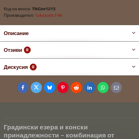
Код на вноса:
TNGnv1215
Производител:
Takazumi TAK
Описание
Отзиви
0
Дискусия
0
Facebook
Twitter
Bluesky
Pinterest
Reddit
LinkedIn
WhatsApp
E-
mail
Градински езера и конски
принадлежности – комбинация от