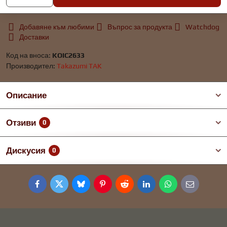
Добавяне към любими
Въпрос за продукта
Watchdog
Доставки
Код на вноса:
KOIC2633
Производител:
Takazumi TAK
Описание
Отзиви
0
Дискусия
0
Facebook
Twitter
Bluesky
Pinterest
Reddit
LinkedIn
WhatsApp
E-
mail