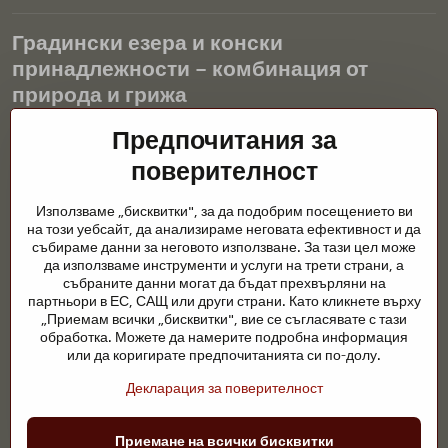
Градински езера и конски
принадлежности – комбинация от
природа и грижа
Градинските езера са красиво допълнение към всеки екстериор
Предпочитания за
и създават хармонична среда за релаксация и живот на водните
поверителност
животни. Правилната технология, филтрацията и редовната
поддръжка са ключови за чиста вода и здравословно езерце
Използваме „бисквитки", за да подобрим посещението ви
през цялата година. Също толкова важна е грижата за
на този уебсайт, да анализираме неговата ефективност и да
животните, които са част от нашия живот.
събираме данни за неговото използване. За тази цел може
да използваме инструменти и услуги на трети страни, а
Конете се нуждаят от висококачествени конски принадлежности,
събраните данни могат да бъдат прехвърляни на
правилно хранене и отговорни грижи, за да бъдат здрави, силни
партньори в ЕС, САЩ или други страни. Като кликнете върху
и доволни. Независимо дали става въпрос за екипировка за
„Приемам всички „бисквитки", вие се съгласявате с тази
ездачи, развъдчици или любители на природата, целта е да се
обработка. Можете да намерите подробна информация
създаде среда, която подкрепя естествения баланс,
или да коригирате предпочитанията си по-долу.
безопасността и благополучието както на животните, така и на
Декларация за поверителност
хората.
©
2026
Авторско право
Приемане на всички бисквитки