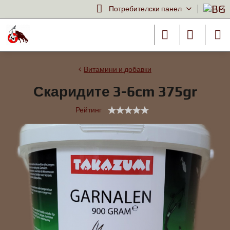
Потребителски панел
Витамини и добавки
Скаридите 3-6cm 375gr
Рейтинг