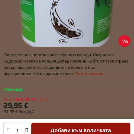
9%
Определено е полезно да се хранят скариди. Скаридите
съдържат и голяма порция добър протеин, който от своя страна
насърчава растежа. Скаридите са полезни и за
функционирането на чревния тракт.
Четете повече
На склад
33 €
Намаление
3,05 €
29,95 €
24,35 €
без ДДС
Добави към Количката