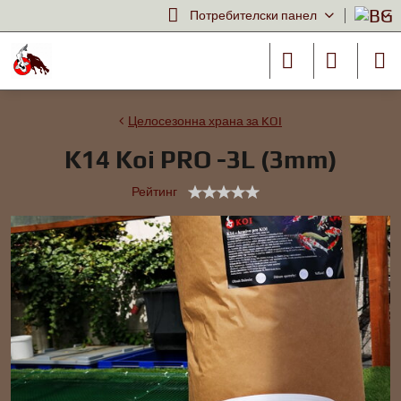
Потребителски панел
Целосезонна храна за KOI
K14 Koi PRO -3L (3mm)
Рейтинг