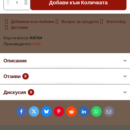
Добави към Количката
Добавяне към любими
Въпрос за продукта
Watchdog
Доставки
Код на вноса:
K8764
Производител:
KOIC
Описание
Отзиви
0
Дискусия
0
Facebook
Twitter
Bluesky
Pinterest
Reddit
LinkedIn
WhatsApp
E-
mail