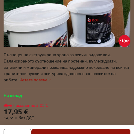
10%
Пълноценна екструдирана храна за всички видове кои.
Балансираното съотношение на протеини, въглехидрати,
витамини и минерали позволява надеждно покриване на всички
хранителни нужди и осигурява здравословно развитие на
рибите.
Четете повече
На склад
20 €
Намаление
2,05 €
17,95 €
14,59 €
без ДДС