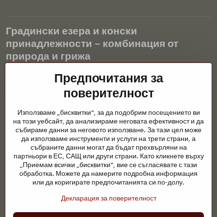
Градински езера и конски
принадлежности – комбинация от
природа и грижа
Градинските езера са красиво допълнение към всеки екстериор
Предпочитания за
и създават хармонична среда за релаксация и живот на водните
поверителност
животни. Правилната технология, филтрацията и редовната
поддръжка са ключови за чиста вода и здравословно езерце
Използваме „бисквитки", за да подобрим посещението ви
през цялата година. Също толкова важна е грижата за
на този уебсайт, да анализираме неговата ефективност и да
животните, които са част от нашия живот.
събираме данни за неговото използване. За тази цел може
да използваме инструменти и услуги на трети страни, а
Конете се нуждаят от висококачествени конски принадлежности,
събраните данни могат да бъдат прехвърляни на
правилно хранене и отговорни грижи, за да бъдат здрави, силни
партньори в ЕС, САЩ или други страни. Като кликнете върху
и доволни. Независимо дали става въпрос за екипировка за
„Приемам всички „бисквитки", вие се съгласявате с тази
ездачи, развъдчици или любители на природата, целта е да се
обработка. Можете да намерите подробна информация
създаде среда, която подкрепя естествения баланс,
или да коригирате предпочитанията си по-долу.
безопасността и благополучието както на животните, така и на
Декларация за поверителност
хората.