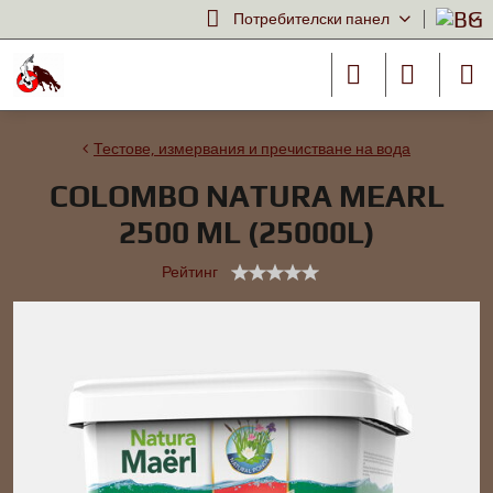
Потребителски панел
Тестове, измервания и пречистване на вода
COLOMBO NATURA MEARL
2500 ML (25000L)
Рейтинг