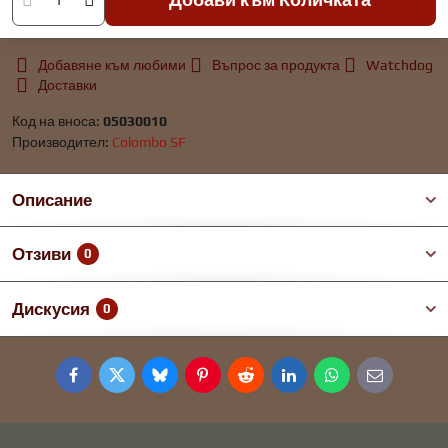
Добавяне към любими
Въпрос за продукта
Watchdog
Доставки
Код на вноса:
05030010
Производител:
Colombo SF
Описание
Отзиви
0
Дискусия
0
Facebook
Twitter
Bluesky
Pinterest
Reddit
LinkedIn
WhatsApp
E-
mail