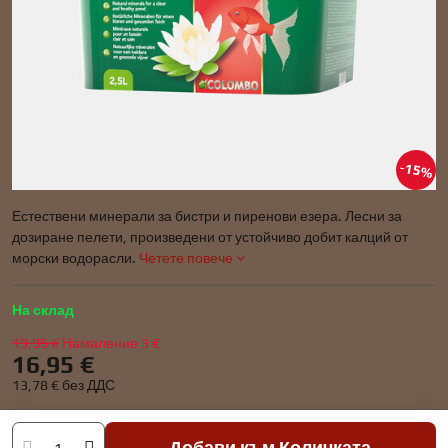
15%
Естествени минерали за бистри и пиренови езера. Лесни за
дозиране пелети, произведени от устойчиво добит калций от
морски водорасли.
Четете повече
На склад
19,95 €
Намаление
3 €
16,95 €
13,78 €
без ДДС
Добави към Количката