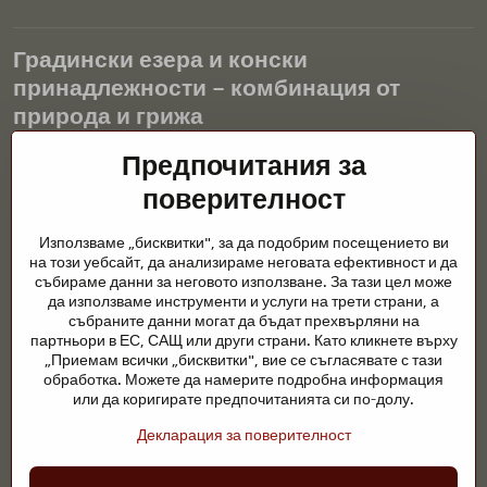
Градински езера и конски
принадлежности – комбинация от
природа и грижа
Градинските езера са красиво допълнение към всеки екстериор
Предпочитания за
и създават хармонична среда за релаксация и живот на водните
поверителност
животни. Правилната технология, филтрацията и редовната
поддръжка са ключови за чиста вода и здравословно езерце
Използваме „бисквитки", за да подобрим посещението ви
през цялата година. Също толкова важна е грижата за
на този уебсайт, да анализираме неговата ефективност и да
животните, които са част от нашия живот.
събираме данни за неговото използване. За тази цел може
да използваме инструменти и услуги на трети страни, а
Конете се нуждаят от висококачествени конски принадлежности,
събраните данни могат да бъдат прехвърляни на
правилно хранене и отговорни грижи, за да бъдат здрави, силни
партньори в ЕС, САЩ или други страни. Като кликнете върху
и доволни. Независимо дали става въпрос за екипировка за
„Приемам всички „бисквитки", вие се съгласявате с тази
ездачи, развъдчици или любители на природата, целта е да се
обработка. Можете да намерите подробна информация
създаде среда, която подкрепя естествения баланс,
или да коригирате предпочитанията си по-долу.
безопасността и благополучието както на животните, така и на
Декларация за поверителност
хората.