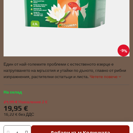
9%
Един от най-големите проблеми с естественото езерце е
натрупването на мръсотия и утайки по дъното, главно от рибни
изпражнения, растителни остатъци и листа.
Четете повече
На склад
21,95 €
Намаление
2 €
19,95 €
16,22 €
без ДДС
Добави към Количката