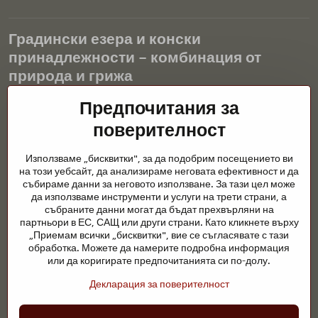
Градински езера и конски
принадлежности – комбинация от
природа и грижа
Градинските езера са красиво допълнение към всеки екстериор
Предпочитания за
и създават хармонична среда за релаксация и живот на водните
поверителност
животни. Правилната технология, филтрацията и редовната
поддръжка са ключови за чиста вода и здравословно езерце
Използваме „бисквитки", за да подобрим посещението ви
през цялата година. Също толкова важна е грижата за
на този уебсайт, да анализираме неговата ефективност и да
животните, които са част от нашия живот.
събираме данни за неговото използване. За тази цел може
да използваме инструменти и услуги на трети страни, а
Конете се нуждаят от висококачествени конски принадлежности,
събраните данни могат да бъдат прехвърляни на
правилно хранене и отговорни грижи, за да бъдат здрави, силни
партньори в ЕС, САЩ или други страни. Като кликнете върху
и доволни. Независимо дали става въпрос за екипировка за
„Приемам всички „бисквитки", вие се съгласявате с тази
ездачи, развъдчици или любители на природата, целта е да се
обработка. Можете да намерите подробна информация
създаде среда, която подкрепя естествения баланс,
или да коригирате предпочитанията си по-долу.
безопасността и благополучието както на животните, така и на
Декларация за поверителност
хората.