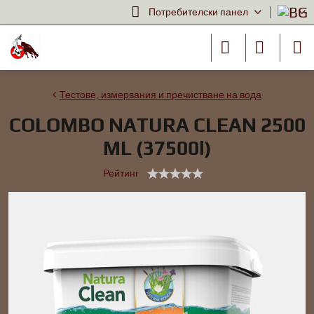
Потребителски панел
Тестове, измервания и пречистване на вода
COLOMBO NATURA CLEAN 2500
ML (37500l)
Рейтинг