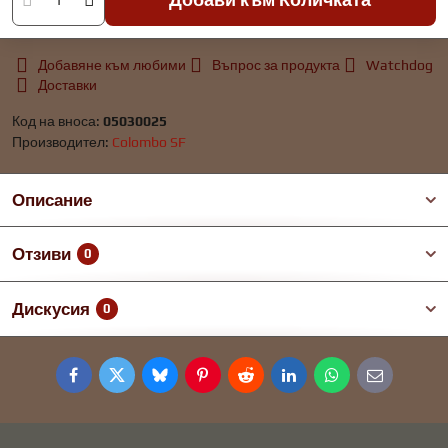
Добавяне към любими
Въпрос за продукта
Watchdog
Доставки
Код на вноса:
05030025
Производител:
Colombo SF
Описание
Отзиви
0
Дискусия
0
Facebook
Twitter
Bluesky
Pinterest
Reddit
LinkedIn
WhatsApp
E-
mail