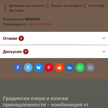
Добавяне към любими
Въпрос за продукта
Watchdog
Доставки
Код на вноса:
06020763
Производител:
SuperFish POND
Отзиви
0
Дискусия
0
Facebook
Twitter
Bluesky
Pinterest
Reddit
LinkedIn
WhatsApp
E-
mail
Градински езера и конски
принадлежности – комбинация от