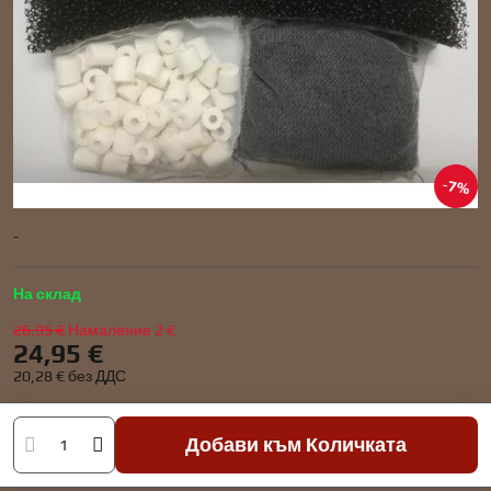
7%
-
На склад
26,95 €
Намаление
2 €
24,95 €
20,28 €
без ДДС
Добави към Количката