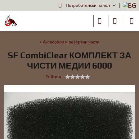
Потребителски панел
Аксесоари и резервни части
SF CombiClear КОМПЛЕКТ ЗА
ЧИСТИ МЕДИИ 6000
Рейтинг