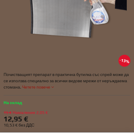
13%
Почистващият препарат в практична бутилка със спрей може да
се използва специално за всички видове мрежи от неръждаема
стомана.
Четете повече
На склад
15 €
Намаление
2,05 €
12,95 €
10,53 €
без ДДС