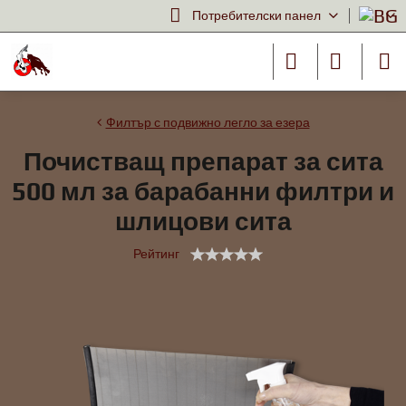
Потребителски панел
Филтър с подвижно легло за езера
Почистващ препарат за сита
500 мл за барабанни филтри и
шлицови сита
Рейтинг