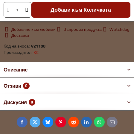
Добави към Количката
Добавяне към любими
Въпрос за продукта
Watchdog
Доставки
Код на вноса:
V21190
Производител:
KC
Описание
Отзиви
0
Дискусия
0
Facebook
Twitter
Bluesky
Pinterest
Reddit
LinkedIn
WhatsApp
E-
mail