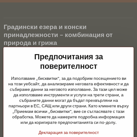
Градински езера и конски
принадлежности – комбинация от
природа и грижа
Градинските езера са красиво допълнение към всеки екстериор
Предпочитания за
и създават хармонична среда за релаксация и живот на водните
поверителност
животни. Правилната технология, филтрацията и редовната
поддръжка са ключови за чиста вода и здравословно езерце
Използваме „бисквитки", за да подобрим посещението ви
през цялата година. Също толкова важна е грижата за
на този уебсайт, да анализираме неговата ефективност и да
животните, които са част от нашия живот.
събираме данни за неговото използване. За тази цел може
да използваме инструменти и услуги на трети страни, а
Конете се нуждаят от висококачествени конски принадлежности,
събраните данни могат да бъдат прехвърляни на
правилно хранене и отговорни грижи, за да бъдат здрави, силни
партньори в ЕС, САЩ или други страни. Като кликнете върху
и доволни. Независимо дали става въпрос за екипировка за
„Приемам всички „бисквитки", вие се съгласявате с тази
ездачи, развъдчици или любители на природата, целта е да се
обработка. Можете да намерите подробна информация
създаде среда, която подкрепя естествения баланс,
или да коригирате предпочитанията си по-долу.
безопасността и благополучието както на животните, така и на
Декларация за поверителност
хората.